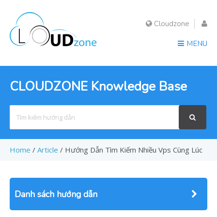
Cloudzone
MENU
CLOUDZONE Knowledge Base
Search
For
Home
/
Article
/
Hướng Dẫn Tìm Kiếm Nhiều Vps Cùng Lúc
Danh sách hướng dẫn