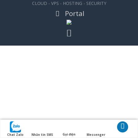
CLOUD - VPS - HOSTING - SECURITY
Portal
Gọi điện
Chat Zalo
Nhắn tin SMS
Messenger