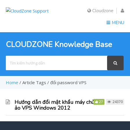
Cloudzone
MENU
CLOUDZONE Knowledge Base
Search
For
Home
/
Article Tags
/
đổi password VPS
Hướng dẫn đổi mật khẩu máy chủ
27
24370
ảo VPS Windows 2012