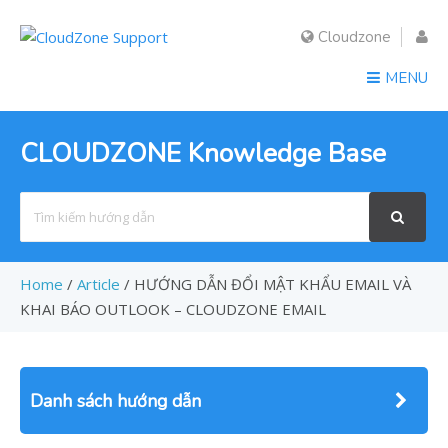
Cloudzone
MENU
CLOUDZONE Knowledge Base
Search
For
Home
/
Article
/
HƯỚNG DẪN ĐỔI MẬT KHẨU EMAIL VÀ
KHAI BÁO OUTLOOK – CLOUDZONE EMAIL
Danh sách hướng dẫn