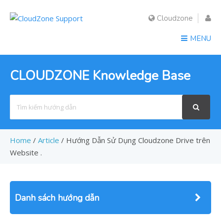
Cloudzone
MENU
CLOUDZONE Knowledge Base
Search
For
Home
/
Article
/
Hướng Dẫn Sử Dụng Cloudzone Drive trên
Website .
Danh sách hướng dẫn