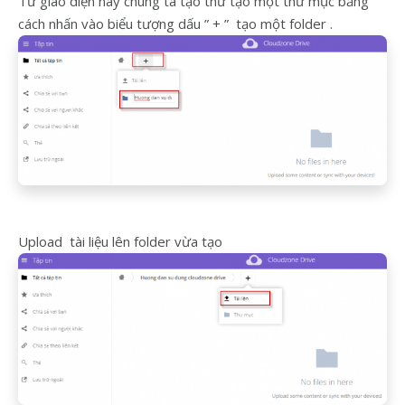
Từ giao diện này chúng ta tạo thử tạo một thư mục bằng
cách nhấn vào biểu tượng dấu ” + ” tạo một folder .
Upload tài liệu lên folder vừa tạo