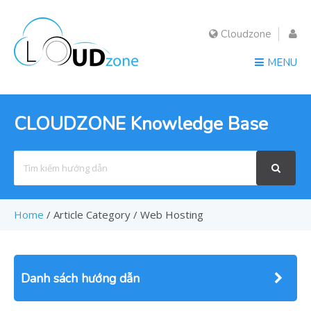
Cloudzone
MENU
CLOUDZONE Knowledge Base
Search
For
Home
/
Article Category
/
Web Hosting
Danh sách hướng dẫn