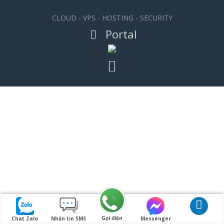
CLOUD - VPS - HOSTING - SECURITY
Portal
Gọi điện
Chat Zalo
Nhắn tin SMS
Messenger