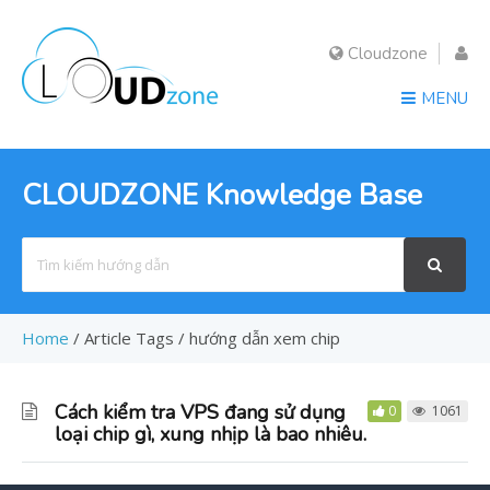
Cloudzone
MENU
CLOUDZONE Knowledge Base
Search
For
Home
/
Article Tags
/
hướng dẫn xem chip
Cách kiểm tra VPS đang sử dụng
0
1061
loại chip gì, xung nhịp là bao nhiêu.